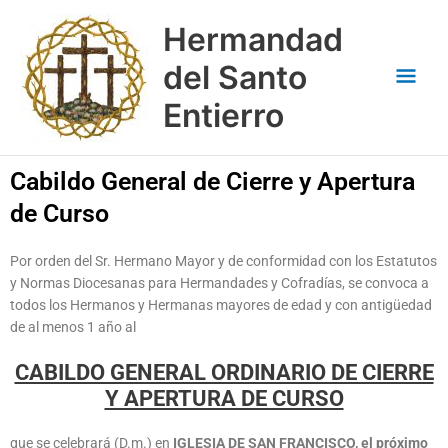
Ir
Men
Hermandad
al
contenido
prin
del Santo
Entierro
Cabildo General de Cierre y Apertura
de Curso
Por orden del Sr. Hermano Mayor y de conformidad con los Estatutos
y Normas Diocesanas para Hermandades y Cofradías, se convoca a
todos los Hermanos y Hermanas mayores de edad y con antigüedad
de al menos 1 año al
CABILDO GENERAL ORDINARIO DE CIERRE
Y APERTURA DE CURSO
que se celebrará (D.m.) en
IGLESIA DE SAN FRANCISCO, el próximo